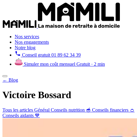
Nos services
Nos engagements
Notre blog
Conseil gratuit
01 89 62 34 39
Simuler mon coût mensuel
Gratuit · 2 min
← Blog
Victoire Bossard
Tous les articles
Général
Conseils nutrition 🥣
Conseils financiers 👛
Conseils aidants 💙