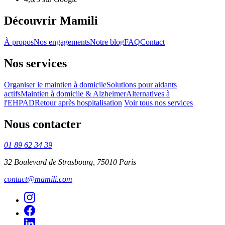
Découvrir Mamili
À propos
Nos engagements
Notre blog
FAQ
Contact
Nos services
Organiser le maintien à domicile
Solutions pour aidants
actifs
Maintien à domicile & Alzheimer
Alternatives à
l'EHPAD
Retour après hospitalisation
Voir tous nos services
Nous contacter
01 89 62 34 39
32 Boulevard de Strasbourg, 75010 Paris
contact@mamili.com