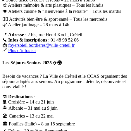
🎨 Ateliers mémoire & arts plastiques – Tous les lundis
🍽️ Ateliers cuisine & “Bienvenue à la retraite” – Tous les mardis
🏃‍♂️ Activités bien-être & sport-santé – Tous les mercredis
🌿 Atelier jardinage – 28 mars à 14h
📍
Adresse
: 2 bis, rue Henri Koch, Créteil
📞
Infos & inscriptions
: 01 48 98 52 06
📩
foyersoleil.bordieres@ville-creteil.fr
🔗
Plus d’infos ici
Les Séjours Seniors 2025
✈️🌍
Besoin de vacances ? La Ville de Créteil et le CCAS organisent des
séjours adaptés aux seniors. Au programme : détente, découverte et
convivialité !
📅
Destinations
:
🚢 Croisière – 14 au 21 juin
🏝️ Albanie – 31 mai au 9 juin
🏖️ Canaries – 13 au 22 mai
🏛️ Pouilles (Italie) – 8 au 15 septembre
🌊 Fréjus – 30 août au 6 septembre