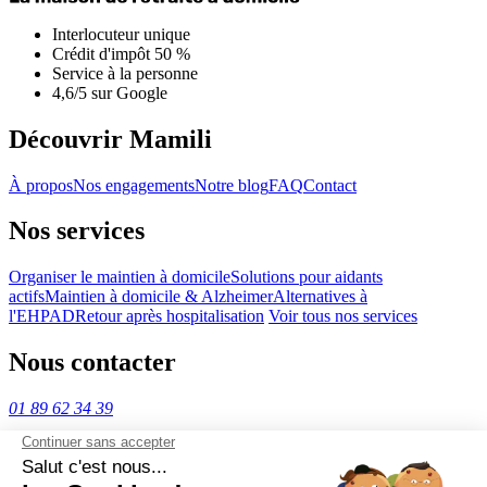
Interlocuteur unique
Crédit d'impôt 50 %
Service à la personne
4,6/5 sur Google
Découvrir Mamili
À propos
Nos engagements
Notre blog
FAQ
Contact
Nos services
Organiser le maintien à domicile
Solutions pour aidants
actifs
Maintien à domicile & Alzheimer
Alternatives à
l'EHPAD
Retour après hospitalisation
Voir tous nos services
Nous contacter
01 89 62 34 39
32 Boulevard de Strasbourg, 75010 Paris
contact@mamili.com