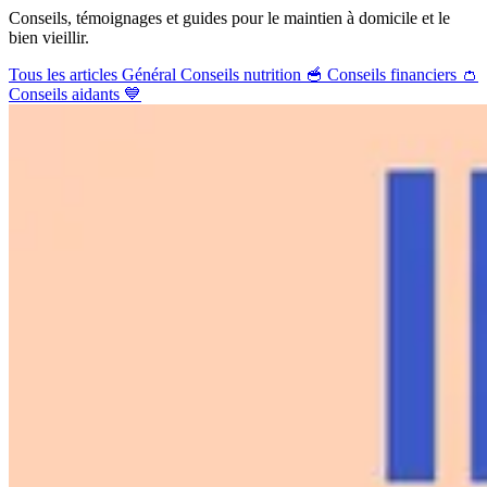
Conseils, témoignages et guides pour le maintien à domicile et le
bien vieillir.
Tous les articles
Général
Conseils nutrition 🥣
Conseils financiers 👛
Conseils aidants 💙