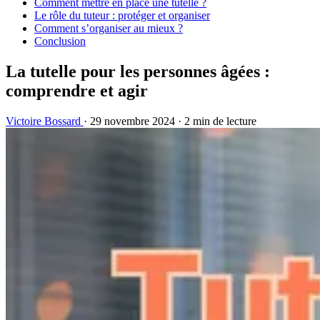
Comment mettre en place une tutelle ?
Le rôle du tuteur : protéger et organiser
Comment s’organiser au mieux ?
Conclusion
La tutelle pour les personnes âgées :
comprendre et agir
Victoire Bossard
·
29 novembre 2024
·
2 min de lecture