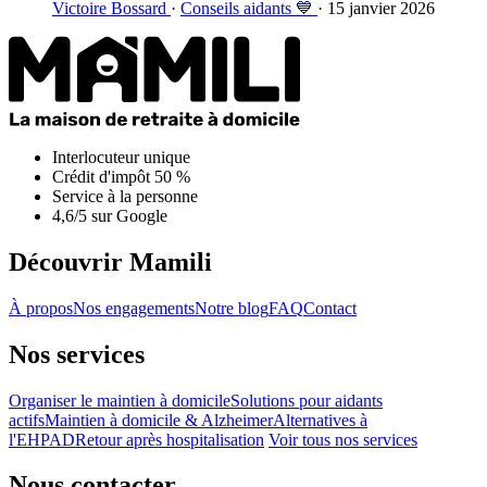
Victoire Bossard
·
Conseils aidants 💙
· 15 janvier 2026
Interlocuteur unique
Crédit d'impôt 50 %
Service à la personne
4,6/5 sur Google
Découvrir Mamili
À propos
Nos engagements
Notre blog
FAQ
Contact
Nos services
Organiser le maintien à domicile
Solutions pour aidants
actifs
Maintien à domicile & Alzheimer
Alternatives à
l'EHPAD
Retour après hospitalisation
Voir tous nos services
Nous contacter