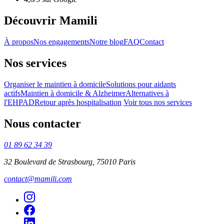
Découvrir Mamili
À propos
Nos engagements
Notre blog
FAQ
Contact
Nos services
Organiser le maintien à domicile
Solutions pour aidants
actifs
Maintien à domicile & Alzheimer
Alternatives à
l'EHPAD
Retour après hospitalisation
Voir tous nos services
Nous contacter
01 89 62 34 39
32 Boulevard de Strasbourg, 75010 Paris
contact@mamili.com